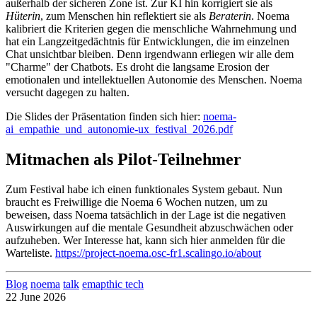
außerhalb der sicheren Zone ist. Zur KI hin korrigiert sie als
Hüterin
, zum Menschen hin reflektiert sie als
Beraterin
. Noema
kalibriert die Kriterien gegen die menschliche Wahrnehmung und
hat ein Langzeitgedächtnis für Entwicklungen, die im einzelnen
Chat unsichtbar bleiben. Denn irgendwann erliegen wir alle dem
"Charme" der Chatbots. Es droht die langsame Erosion der
emotionalen und intellektuellen Autonomie des Menschen. Noema
versucht dagegen zu halten.
Die Slides der Präsentation finden sich hier:
noema-
ai_empathie_und_autonomie-ux_festival_2026.pdf
Mitmachen als Pilot-Teilnehmer
Zum Festival habe ich einen funktionales System gebaut. Nun
braucht es Freiwillige die Noema 6 Wochen nutzen, um zu
beweisen, dass Noema tatsächlich in der Lage ist die negativen
Auswirkungen auf die mentale Gesundheit abzuschwächen oder
aufzuheben. Wer Interesse hat, kann sich hier anmelden für die
Warteliste.
https://project-noema.osc-fr1.scalingo.io/about
Blog
noema
talk
emapthic tech
22 June 2026