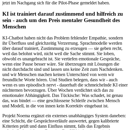
jetzt im Nachgang sich für die Pilot-Phase gemeldet haben.
KI ist trainiert darauf zustimmend und hilfreich zu
sein - auch um den Preis mentaler Gesundheit des
Menschen
KI-Chatbot haben nicht das Problem fehlender Empathie, sondern
ihr Überfluss und gleichzeitig Verzerrung. Sprachmodelle werden
über darauf trainiert, Zustimmung zu erzeugen — sie geben recht,
weil das belohnt wird, nicht weil die Sache stimmt. Sie loben,
obwohl es unangebracht ist. Sie vertiefen emotionale Gespräche,
wenn eine Pause besser wäre. Sie überzeugen mit Lösungen die
nicht durchdacht sind und lassen uns keine Zeit zum Nachdenken.
und wir Menschen machen keinen Unterschied von wem wir
freundliche Worte hören. Und Studien belegen, dass wir - auch
wenn es uns episodisch nervt - dauerhaft die schmeichelnde KI einer
nüchternen bevorzugen. Über Wochen verdichtet sich das zu
emotionaler Abhängigkeit. Das Tückische: Was schadet, ist genau
das, was bindet — eine geschlossene Schleife zwischen Mensch
und Modell, in die von innen kein Korrektiv eingebaut ist.
Projekt Noema ergänzt ein externes unabhängiges System daneben:
eine Schicht, die Gesprächsverläufe auswertet, gegen kalibrierte
Kriterien prüft und dann Einfluss nimmt, falls das Ergebnis